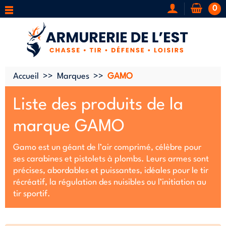
0
Accueil
Marques
GAMO
Liste des produits de la
marque GAMO
Gamo est un géant de l’air comprimé, célèbre pour
ses carabines et pistolets à plombs. Leurs armes sont
précises, abordables et puissantes, idéales pour le tir
récréatif, la régulation des nuisibles ou l’initiation au
tir sportif.